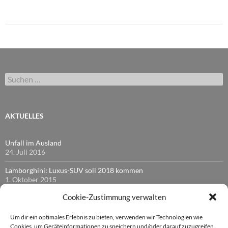
Suchen
nach:
AKTUELLES
Unfall im Ausland
24. Juli 2016
Lamborghini: Luxus-SUV soll 2018 kommen
1. Oktober 2015
Cookie-Zustimmung verwalten
Recht: Tempolimit bei Nässe
17. April 2015
Um dir ein optimales Erlebnis zu bieten, verwenden wir Technologien wie
Das ändert sich 2015 für Fahrzeughalter
Cookies, um Geräteinformationen zu speichern und/oder darauf zuzugreifen.